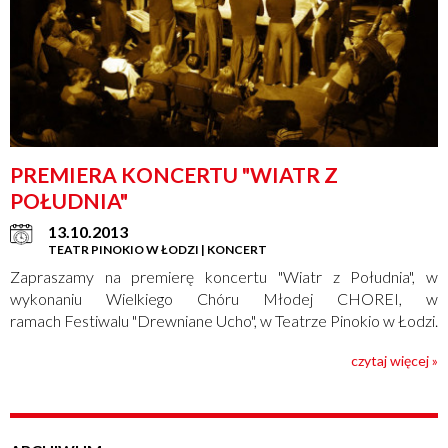
PREMIERA KONCERTU "WIATR Z
POŁUDNIA"
13.10.2013
TEATR PINOKIO W ŁODZI | KONCERT
Zapraszamy na premierę koncertu "Wiatr z Południa", w
wykonaniu Wielkiego Chóru Młodej CHOREI, w
ramach Festiwalu "Drewniane Ucho", w Teatrze Pinokio w Łodzi.
czytaj więcej »