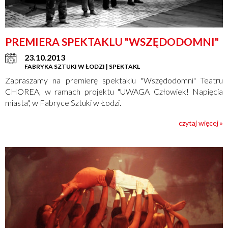
PREMIERA SPEKTAKLU "WSZĘDODOMNI"
23.10.2013
FABRYKA SZTUKI W ŁODZI | SPEKTAKL
Zapraszamy na premierę spektaklu "Wszędodomni" Teatru
CHOREA, w ramach projektu "UWAGA Człowiek! Napięcia
miasta", w Fabryce Sztuki w Łodzi.
czytaj więcej »