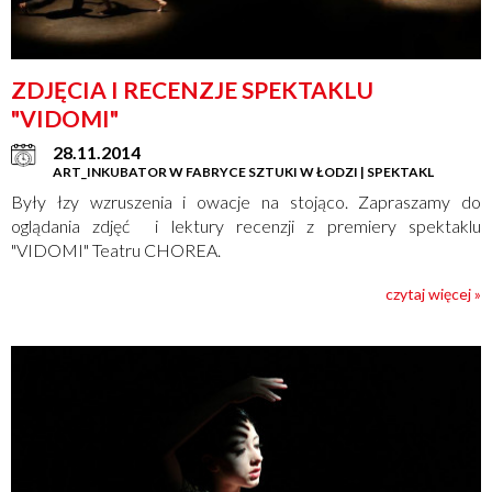
ZDJĘCIA I RECENZJE SPEKTAKLU
"VIDOMI"
28.11.2014
ART_INKUBATOR W FABRYCE SZTUKI W ŁODZI | SPEKTAKL
Były łzy wzruszenia i owacje na stojąco. Zapraszamy do
oglądania zdjęć i lektury recenzji z premiery spektaklu
"VIDOMI" Teatru CHOREA.
czytaj więcej »