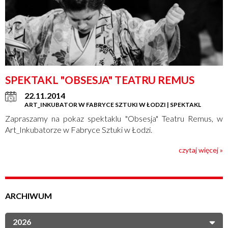
SPEKTAKL "OBSESJA" TEATRU REMUS
22.11.2014
ART_INKUBATOR W FABRYCE SZTUKI W ŁODZI | SPEKTAKL
Zapraszamy na pokaz spektaklu "Obsesja" Teatru Remus, w
Art_Inkubatorze w Fabryce Sztuki w Łodzi.
czytaj więcej »
ARCHIWUM
2026