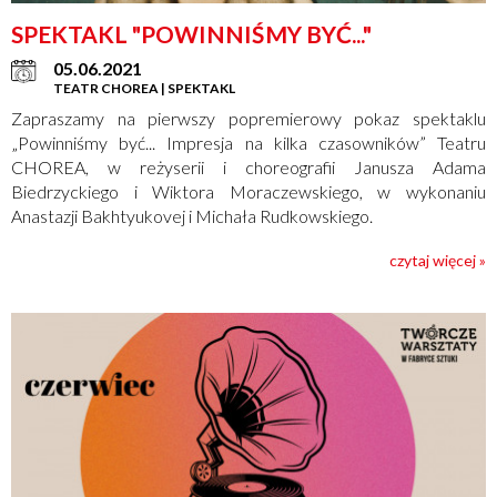
SPEKTAKL "POWINNIŚMY BYĆ..."
05.06.2021
TEATR CHOREA | SPEKTAKL
Zapraszamy na pierwszy popremierowy pokaz spektaklu
„Powinniśmy być... Impresja na kilka czasowników” Teatru
CHOREA, w reżyserii i choreografii Janusza Adama
Biedrzyckiego i Wiktora Moraczewskiego, w wykonaniu
Anastazji Bakhtyukovej i Michała Rudkowskiego.
czytaj więcej »