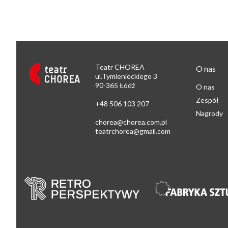
Teatr CHOREA
O nas
ul.Tymienieckiego 3
90-365 Łódź
O nas
Zespół
+48 506 103 207
Nagrody
chorea@chorea.com.pl
teatrchorea@gmail.com