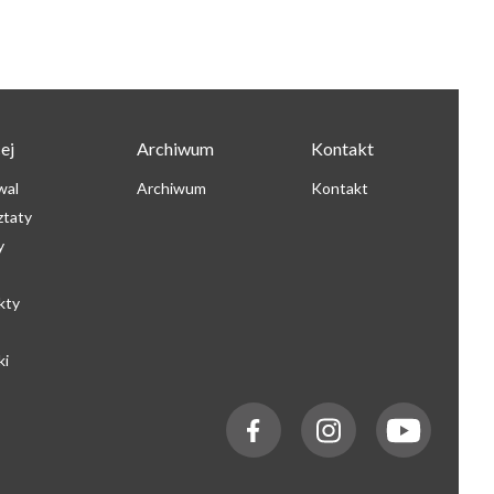
ej
Archiwum
Kontakt
wal
Archiwum
Kontakt
ztaty
y
kty
ki