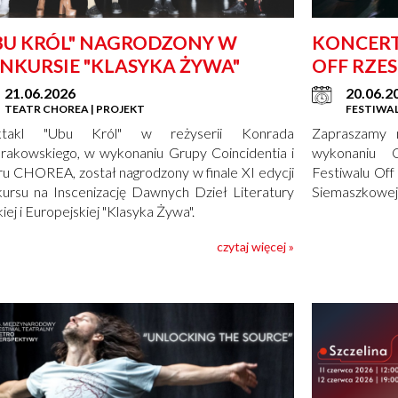
BU KRÓL" NAGRODZONY W
KONCERT 
NKURSIE "KLASYKA ŻYWA"
OFF RZE
21.06.2026
20.06.2
TEATR CHOREA | PROJEKT
FESTIWAL
ktakl "Ubu Król" w reżyserii Konrada
Zapraszamy 
akowskiego, w wykonaniu Grupy Coincidentia i
wykonaniu C
ru CHOREA, został nagrodzony w finale XI edycji
Festiwalu Off
ursu na Inscenizację Dawnych Dzieł Literatury
Siemaszkowej
iej i Europejskiej "Klasyka Żywa".
czytaj więcej »