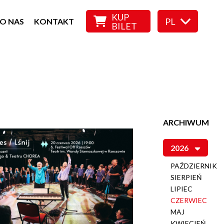
KUP
PL
O NAS
KONTAKT
BILET
ARCHIWUM
2026
PAŹDZIERNIK
SIERPIEŃ
LIPIEC
CZERWIEC
MAJ
KWIECIEŃ