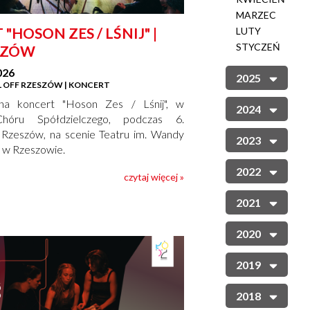
MARZEC
"HOSON ZES / LŚNIJ" |
LUTY
STYCZEŃ
SZÓW
026
2025
 OFF RZESZÓW | KONCERT
na koncert "Hoson Zes / Lśnij", w
2024
hóru Spółdzielczego, podczas 6.
 Rzeszów, na scenie Teatru im. Wandy
2023
 w Rzeszowie.
2022
czytaj więcej »
2021
2020
2019
2018