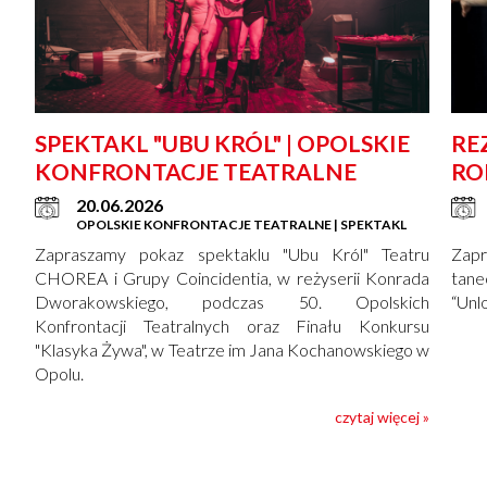
SPEKTAKL "UBU KRÓL" | OPOLSKIE
RE
KONFRONTACJE TEATRALNE
RO
RE
20.06.2026
OPOLSKIE KONFRONTACJE TEATRALNE | SPEKTAKL
Zapraszamy pokaz spektaklu "Ubu Król" Teatru
Zap
CHOREA i Grupy Coincidentia, w reżyserii Konrada
tanec
Dworakowskiego, podczas 50. Opolskich
“Unlo
Konfrontacji Teatralnych oraz Finału Konkursu
"Klasyka Żywa", w Teatrze im Jana Kochanowskiego w
Opolu.
czytaj więcej »