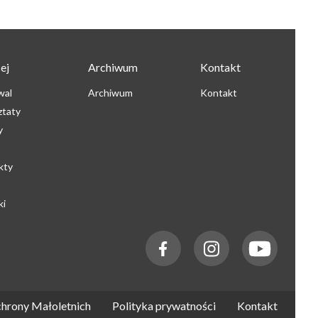
ej
Archiwum
Kontakt
wal
Archiwum
Kontakt
ztaty
y
kty
ki
hrony Małoletnich
Polityka prywatności
Kontakt