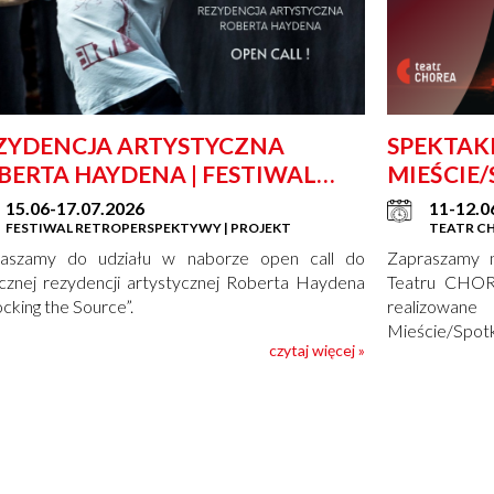
ZYDENCJA ARTYSTYCZNA
SPEKTAKL
BERTA HAYDENA | FESTIWAL
MIEŚCIE
TROPERSPEKTYWY
15.06-17.07.2026
11-12.0
FESTIWAL RETROPERSPEKTYWY | PROJEKT
TEATR CH
raszamy do udziału w naborze open call do
Zapraszamy n
znej re­zy­den­cji ar­ty­stycz­nej Ro­ber­ta Hay­de­na
Teatru CHORE
c­king the So­ur­ce”.
realizowan
Mieście/Spotka
czytaj więcej »