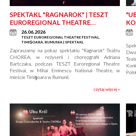
SPEKTAKL "RAGNAROK" | TESZT
"U
EUROREGIONAL THEATRE
KO
FESTIVAL
26.06.2026
TESZT EUROREGIONAL THEATRE FESTIVAL,
TIMIŞOARA, RUMUNIA | SPEKTAKL
Spe
Zapraszamy na pokaz spektaklu "Ragnarok" Teatru
Dwor
CHOREA, w reżyserii i choreografii Adriana
Teat
Bartczaka, podczas TESZT Euroregional Theatre
Konk
Festival, w Mihai Eminescu National Theatre, w
Polsk
mieście Timişoara w Rumunii.
czytaj więcej »