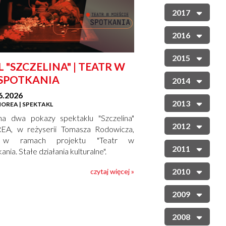
2017
2016
2015
 "SZCZELINA" | TEATR W
/SPOTKANIA
2014
6.2026
2013
OREA | SPEKTAKL
a dwa pokazy spektaklu "Szczelina"
2012
A, w reżyserii Tomasza Rodowicza,
e w ramach projektu "Teatr w
2011
nia. Stałe działania kulturalne".
2010
czytaj więcej »
2009
2008