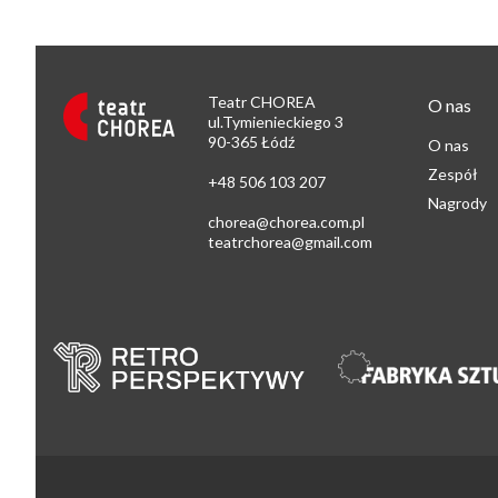
Teatr CHOREA
O nas
ul.Tymienieckiego 3
90-365 Łódź
O nas
Zespół
+48 506 103 207
Nagrody
chorea@chorea.com.pl
teatrchorea@gmail.com