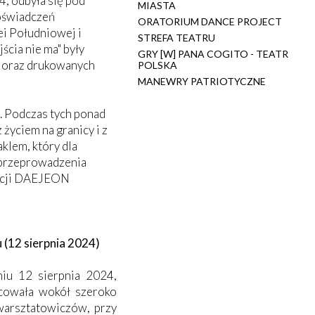
, odbyła się pod
MIASTA
doświadczeń
ORATORIUM DANCE PROJECT
i Południowej i
STREFA TEATRU
ścia nie ma" były
GRY [W] PANA COGITO - TEATR
o oraz drukowanych
POLSKA
MANEWRY PATRIOTYCZNE
h. Podczas tych ponad
życiem na granicy i z
klem, który dla
ą przeprowadzenia
dycji DAEJEON
 (12 sierpnia 2024)
iu 12 sierpnia 2024,
cowała wokół szeroko
 warsztatowiczów, przy