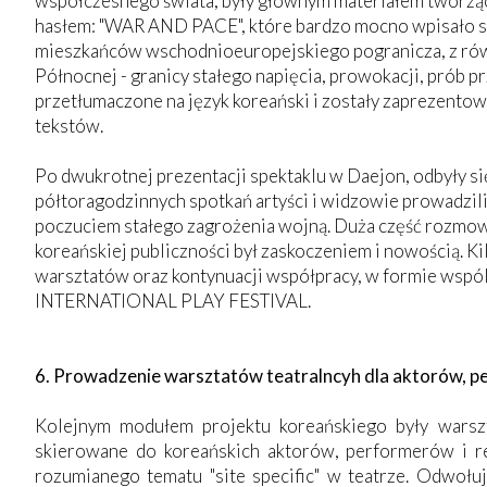
współczesnego świata, były głównym materiałem tworzący
hasłem: "WAR AND PACE", które bardzo mocno wpisało si
mieszkańców wschodnioeuropejskiego pogranicza, z ró
Północnej - granicy stałego napięcia, prowokacji, prób prz
przetłumaczone na język koreański i zostały zaprezentow
tekstów.
Po dwukrotnej prezentacji spektaklu w Daejon, odbyły si
półtoragodzinnych spotkań artyści i widzowie prowadzili
poczuciem stałego zagrożenia wojną. Duża część rozmowy
koreańskiej publiczności był zaskoczeniem i nowością. 
warsztatów oraz kontynuacji współpracy, w formie wspó
INTERNATIONAL PLAY FESTIVAL.
6. Prowadzenie warsztatów teatralncyh dla aktorów, p
Kolejnym modułem projektu koreańskiego były warszt
skierowane do koreańskich aktorów, performerów i 
rozumianego tematu "site specific" w teatrze. Odwołu