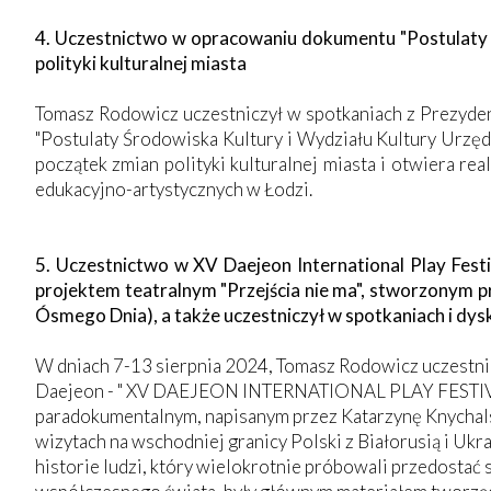
4. Uczestnictwo w opracowaniu dokumentu "Postulaty 
polityki kulturalnej miasta
Tomasz Rodowicz uczestniczył w spotkaniach z Prezyde
"Postulaty Środowiska Kultury i Wydziału Kultury Urzęd
początek zmian polityki kulturalnej miasta i otwiera 
edukacyjno-artystycznych w Łodzi.
5. Uczestnictwo w XV Daejeon International Play Fes
projektem teatralnym "Przejścia nie ma", stworzonym p
Ósmego Dnia), a także uczestniczył w spotkaniach i dysk
W dniach 7-13 sierpnia 2024, Tomasz Rodowicz uczestn
Daejeon - " XV DAEJEON INTERNATIONAL PLAY FESTIVAL -
paradokumentalnym, napisanym przez Katarzynę Knychalsk
wizytach na wschodniej granicy Polski z Białorusią i Uk
historie ludzi, który wielokrotnie próbowali przedostać 