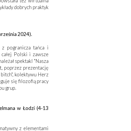
powstała też wirtualna
zykłady dobrych praktyk
rześnia 2024).
 z pogranicza tańca i
całej Polski i zawsze
ależał spektakl "Nasza
t, poprzez prezentację
bitch", kolektywu Herz
uje się filozofią pracy
bu grup.
elmana w Łodzi (4-13
ormatywny z elementami