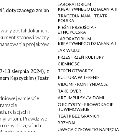
LABORATORIUM
KREATYWNEGO DZIAŁANIA II
i", dotyczącego zmian
TRAGEDIA JANA - TEATR
POLSKA
PIEŚNI PRZEJŚCIA -
owany został dokument
ETNOPOLSKA
Dokument stanowi ważny
LABORATORIUM
finansowania projektów
KREATYWNEGO DZIAŁANIA I
JAK W ULU!
PRZESTRZEŃ KULTURY
CIEMNOŚĆ
-13 sierpnia 2024), z
TEREN OTWARTY
cinem Kęszyckim (Teatr
KULTURA W TERENIE
VIDOMI - KONTYNUACJE
TAKE OVER
dniowej w mieście
ART-IMPULSY / VIDOMI
dramacie
OJ!CZYSTY - PROWOKACJE
TUWIMOWSKIE
h, relacjach i
TEATR BEZ GRANICY
y migrantom. Prawdziwe
BRZYDAL
w różnych częściach
UWAGA CZŁOWIEK! NAPIĘCIA