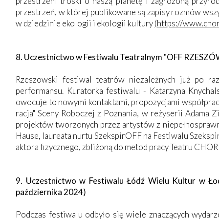
przestrzeni troski o naszą planetę i zagrożoną przyro
przestrzeń, w której publikowane są zapisy rozmów wszys
w dziedzinie ekologii i ekologii kultury
(
https://www.chor
8. Uczestnictwo w Festiwalu Teatralnym "OFF RZESZÓW
Rzeszowski festiwal teatrów niezależnych już po raz
performansu. Kuratorka festiwalu - Katarzyna Knychal
owocuje to nowymi kontaktami, propozycjami współpracy
racja" Sceny Roboczej z Poznania, w reżyserii Adama Z
projektów tworzonych przez artystów z niepełnosprawnoś
Hause, laureata nurtu SzekspirOFF na Festiwalu Szekspiro
aktora fizycznego, zbliżoną do metod pracy Teatru CHOR
9. Uczestnictwo w Festiwalu Łódź Wielu Kultur w Ł
października 2024)
Podczas festiwalu odbyło się wiele znaczących wydarz