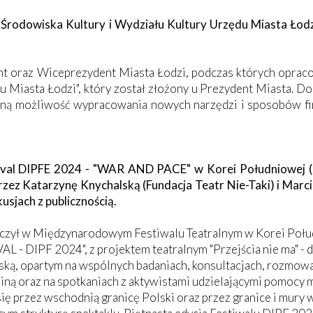
Środowiska Kultury i Wydziału Kultury Urzędu Miasta Łodz
nt oraz Wiceprezydent Miasta Łodzi, podczas których oprac
u Miasta Łodzi", który został złożony u Prezydent Miasta. 
realną możliwość wypracowania nowych narzędzi i sposobów 
tival DIPFE 2024 - "WAR AND PACE" w Korei Południowej (7
rzez Katarzynę Knychalską (Fundacja Teatr Nie-Taki) i Mar
usjach z publicznością.
iczył w Międzynarodowym Festiwalu Teatralnym w Korei Połu
 DIPF 2024", z projektem teatralnym "Przejścia nie ma" - 
ą, opartym na wspólnych badaniach, konsultacjach, rozmowac
rainą oraz na spotkaniach z aktywistami udzielającymi pomoc
się przez wschodnią granicę Polski oraz przez granice i mury 