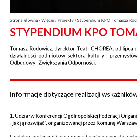
Strona główna
/
Więcej
/
Projekty
/
Stypendium KPO Tomasza Rod
STYPENDIUM KPO TOM
Tomasz Rodowicz, dyrektor Teatr CHOREA, od lipca do
działalności podmiotów sektora kultury i przemysł
Odbudowy i Zwiększania Odporności.
Informacje dotyczące realizacji wskaźników
1. Udział w Konferencji Ogólnopolskiej Federacji Orga
- jak ją rozwijać”, organizowanej przez Komunę Warsza
Udział w konferencji zaowocował serią niezwykle ważnyc