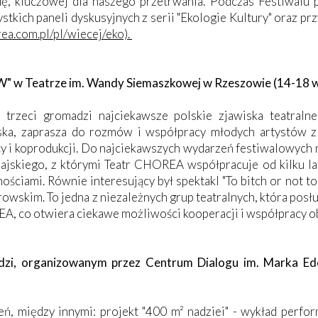
dę, kluczowej dla naszego przetrwania. Podczas Festiwalu 
tkich paneli dyskusyjnych z serii "Ekologie Kultury" oraz pr
ea.com.pl/pl/wiecej/eko).
" w Teatrze im. Wandy Siemaszkowej w Rzeszowie (14-18 w
 trzeci gromadzi najciekawsze polskie zjawiska teatralne
ska, zaprasza do rozmów i współpracy młodych artystów z 
 i koprodukcji. Do najciekawszych wydarzeń festiwalowych n
iajskiego, z którymi Teatr CHOREA współpracuje od kilku la
ciami. Równie interesujący był spektakl "To bitch or not to 
wskim. To jedna z niezależnych grup teatralnych, która posług
EA, co otwiera ciekawe możliwości kooperacji i współpracy o
odzi, organizowanym przez Centrum Dialogu im. Marka Ed
eń, między innymi: projekt "400 m² nadziei" - wykład perf