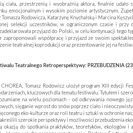
ciała, przestrzenią i wyobraźnią aktora, finalnie udało s
unku emocjonalnym i wysokim poziomie artystycznym. Zupeł
Tomasza Rodowicza, Katarzynę Knychalską i Marcina Kęszyck
ępnej selekcji uczestników, w ograniczonym czasie i przy 
adeklarowała przyjazd do Polski, w celu kontynuacji tego ty
er zaproponowali współpracę i przyjazd ze swoim spektak
nie teatralnej koprodukcji oraz prezentowanie jej na festiwa
stiwalu Teatralnego Retroperspektywy: PRZEBUDZENIA (23 s
ru CHOREA, Tomasz Rodowicz ulożył program XIII edycji Fe
darzeniach, kluczowych dla tematu festiwalu. Tytułem i sze
rozumiane na wielu poziomach - od odkrywania nowego jęz
ych, sięganie wprost do snów poprzez ciało i nieoczywisty 
ięconego eko-kulturze oraz roli teatru i sztuki w ochronie nas
 zakreślili szerokie perspektywy i możliwości przebudzenia e
kłą okazją do spotkania praktyków, teoretyków, ekologów i