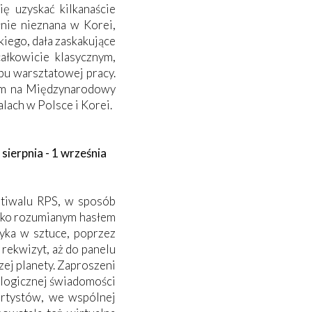
ię uzyskać kilkanaście
nie nieznana w Korei,
iego, dała zaskakujące
całkowicie klasycznym,
pu warsztatowej pracy.
lem na Międzynarodowy
lach w Polsce i Korei.
ierpnia - 1 września
stiwalu RPS, w sposób
roko rozumianym hasłem
yka w sztuce, poprzez
rekwizyt, aż do panelu
zej planety. Zaproszeni
kologicznej świadomości
 artystów, we wspólnej