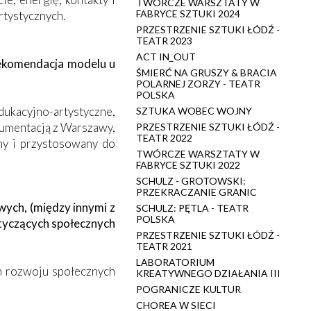
TWÓRCZE WARSZTATY W
FABRYCE SZTUKI 2024
rtystycznych.
PRZESTRZENIE SZTUKI ŁÓDŹ -
TEATR 2023
ACT IN_OUT
rekomendacja modelu u
ŚMIERĆ NA GRUSZY & BRACIA
POLARNEJ ZORZY - TEATR
POLSKA
dukacyjno-artystyczne,
SZTUKA WOBEC WOJNY
kumentacją z Warszawy,
PRZESTRZENIE SZTUKI ŁÓDŹ -
TEATR 2022
any i przystosowany do
TWÓRCZE WARSZTATY W
FABRYCE SZTUKI 2022
SCHULZ - GROTOWSKI:
PRZEKRACZANIE GRANIC
wych, (między innymi z
SCHULZ: PĘTLA - TEATR
POLSKA
otyczących społecznych
PRZESTRZENIE SZTUKI ŁÓDŹ -
TEATR 2021
LABORATORIUM
ch rozwoju społecznych
KREATYWNEGO DZIAŁANIA III
POGRANICZE KULTUR
CHOREA W SIECI