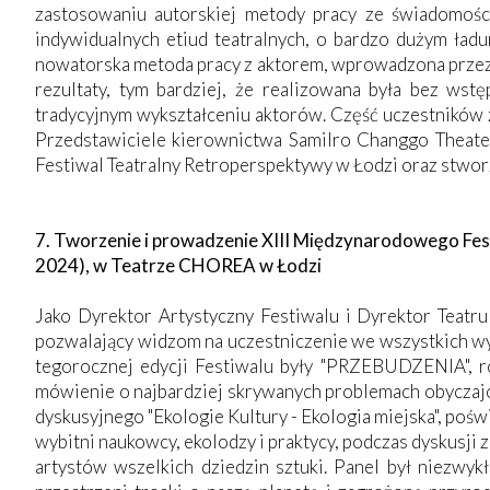
zastosowaniu autorskiej metody pracy ze świadomością 
indywidualnych etiud teatralnych, o bardzo dużym ład
nowatorska metoda pracy z aktorem, wprowadzona przez 
rezultaty, tym bardziej, że realizowana była bez wst
tradycyjnym wykształceniu aktorów. Część uczestników z
Przedstawiciele kierownictwa Samilro Changgo Theat
Festiwal Teatralny Retroperspektywy w Łodzi oraz stworze
7. Tworzenie i prowadzenie XIII Międzynarodowego Fe
2024), w Teatrze CHOREA w Łodzi
Jako Dyrektor Artystyczny Festiwalu i Dyrektor Teat
pozwalający widzom na uczestniczenie we wszystkich wy
tegorocznej edycji Festiwalu były "PRZEBUDZENIA", 
mówienie o najbardziej skrywanych problemach obyczajow
dyskusyjnego "Ekologie Kultury - Ekologia miejska", pośw
wybitni naukowcy, ekolodzy i praktycy, podczas dyskusji
artystów wszelkich dziedzin sztuki. Panel był niezwy