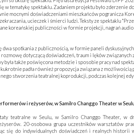
m strukturę spektaklu. Piętnasta edycja Festiwalu DIPF 2024
ę w tematykę spektaklu. Zadaniem projektu było zderzenie 
wnie mocnymi doświadczeniami mieszkańców pogranicza Kore
ekraczania, ucieczek i śmierci ludzi. Teksty ze spektaklu "Przej
ane koreańskiej publiczności w formie projekcji, nagrań audi
ę dwa spotkania z publicznością, w formie paneli dyskusyjnyc
 rozmowę dotyczącą doświadczeń, traum i lęków związanych z 
 była także poświęcona metodzie i sposobie pracy nad spekta
Kilkukrotnie padła również propozycja związana z możliwości
lnego stworzenia teatralnej koprodukcji, podczas kolejnej e
erformerów i reżyserów, w Samilro Changgo Theater w Seulu
aty teatralne w Seulu, w Samilro Changgo Theater, w dn
reżyserów. 20-osobowa grupa uczestników warsztatów pra
jąc się do indywidualnych doświadczeń i realnych historii