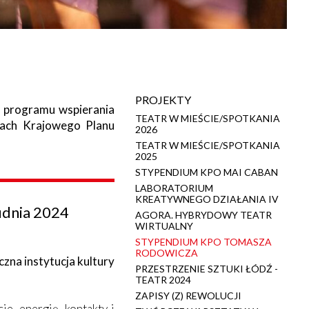
PROJEKTY
h programu wspierania
TEATR W MIEŚCIE/SPOTKANIA
mach Krajowego Planu
2026
TEATR W MIEŚCIE/SPOTKANIA
2025
STYPENDIUM KPO MAI CABAN
LABORATORIUM
KREATYWNEGO DZIAŁANIA IV
rudnia 2024
AGORA. HYBRYDOWY TEATR
WIRTUALNY
STYPENDIUM KPO TOMASZA
RODOWICZA
zna instytucja kultury
PRZESTRZENIE SZTUKI ŁÓDŹ -
TEATR 2024
ZAPISY (Z) REWOLUCJI
e, energię, kontakty i