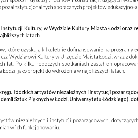
ie pozainstytucjonalnych społecznych projektów edukacyjno-a
Instytucji Kultury, w Wydziale Kultury Miasta Łodzi oraz 
ajbliższych latach
w, które uzyskują kilkuletnie dofinansowanie na programy e
icza Wydziałowi Kultury w Urzędzie Maista Łodzi, wraz z do
ech lat. Po kilku roboczych spotkaniach zastał on opracow
odzi, jako projekt do wdrożenia w najbliższych latach.
kręgu łódzkich artystów niezależnych i instytucji pozarządo
ademii Sztuk Pięknych w Łodzi, Uniwersytetu Łódzkiego), d
tystów niezależnych i instytucji pozarządowych, dotyczący
mian w ich funkcjonowaniu.