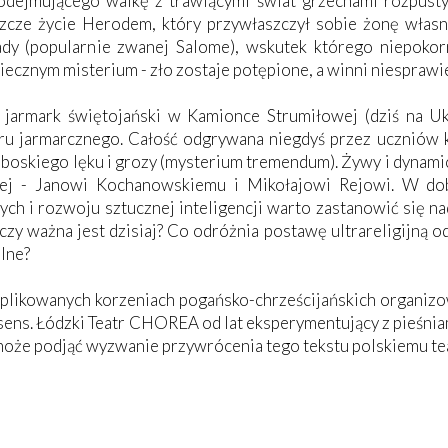
podejmującego walkę z trawiącymi świat grzechami rozpusty
szcze życie Herodem, który przywłaszczył sobie żonę włas
jady (popularnie zwanej Salome), wskutek którego niepoko
ecznym misterium - zło zostaje potępione, a winni niesprawie
armark świętojański w Kamionce Strumiłowej (dziś na Ukr
tru jarmarcznego. Całość odgrywana niegdyś przez uczniów 
iej boskiego lęku i grozy (mysterium tremendum). Żywy i dyna
kiej - Janowi Kochanowskiemu i Mikołajowi Rejowi. W do
ch i rozwoju sztucznej inteligencji warto zastanowić się na
 czy ważna jest dzisiaj? Co odróżnia postawę ultrareligijną o
lne?
plikowanych korzeniach pogańsko-chrześcijańskich organizow
sens. Łódzki Teatr CHOREA od lat eksperymentujący z pieśnia
 może podjąć wyzwanie przywrócenia tego tekstu polskiemu te