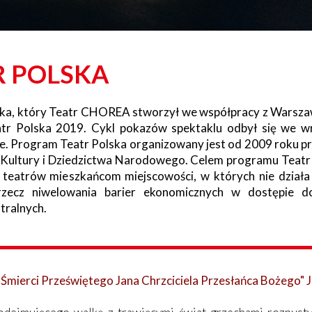
R POLSKA
niaka, który Teatr CHOREA stworzył we współpracy z War
tr Polska 2019. Cykl pokazów spektaklu odbył się we wrz
e. Program Teatr Polska organizowany jest od 2009 roku pr
Kultury i Dziedzictwa Narodowego. Celem programu Teatr P
h teatrów mieszkańcom miejscowości, w których nie działa 
rzecz niwelowania barier ekonomicznych w dostępie do
tralnych.
nk Śmierci Przeświętego Jana Chrzciciela Przesłańca Bożego