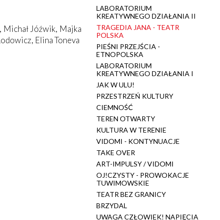
LABORATORIUM
KREATYWNEGO DZIAŁANIA II
TRAGEDIA JANA - TEATR
, Michał Jóźwik, Majka
POLSKA
odowicz, Elina Toneva
PIEŚNI PRZEJŚCIA -
ETNOPOLSKA
LABORATORIUM
KREATYWNEGO DZIAŁANIA I
JAK W ULU!
PRZESTRZEŃ KULTURY
CIEMNOŚĆ
TEREN OTWARTY
KULTURA W TERENIE
VIDOMI - KONTYNUACJE
TAKE OVER
ART-IMPULSY / VIDOMI
OJ!CZYSTY - PROWOKACJE
TUWIMOWSKIE
TEATR BEZ GRANICY
BRZYDAL
UWAGA CZŁOWIEK! NAPIĘCIA