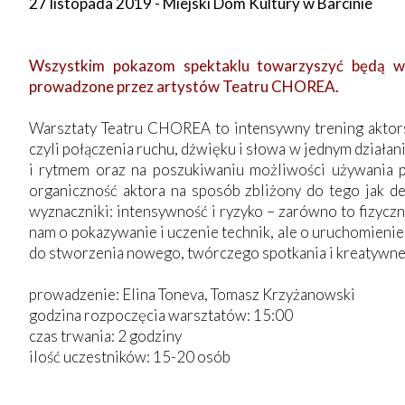
27 listopada 2019 - Miejski Dom Kultury w Barcinie
Wszystkim pokazom spektaklu towarzyszyć będą wa
prowadzone przez artystów Teatru CHOREA.
Warsztaty Teatru CHOREA to intensywny trening aktors
czyli połączenia ruchu, dźwięku i słowa w jednym działan
i rytmem oraz na poszukiwaniu możliwości używania pr
organiczność aktora na sposób zbliżony do tego jak
wyznaczniki: intensywność i ryzyko – zarówno to fizycz
nam o pokazywanie i uczenie technik, ale o uruchomieni
do stworzenia nowego, twórczego spotkania i kreatywne
prowadzenie: Elina Toneva, Tomasz Krzyżanowski
godzina rozpoczęcia warsztatów: 15:00
czas trwania: 2 godziny
ilość uczestników: 15-20 osób