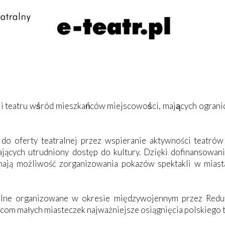
atru wśród mieszkańców miejscowości, mających ogranic
o oferty teatralnej przez wspieranie aktywności teatrów 
ających utrudniony dostęp do kultury. Dzięki dofinansow
mają możliwość zorganizowania pokazów spektakli w mias
ralne organizowane w okresie międzywojennym przez Redut
om małych miasteczek najważniejsze osiągnięcia polskiego 