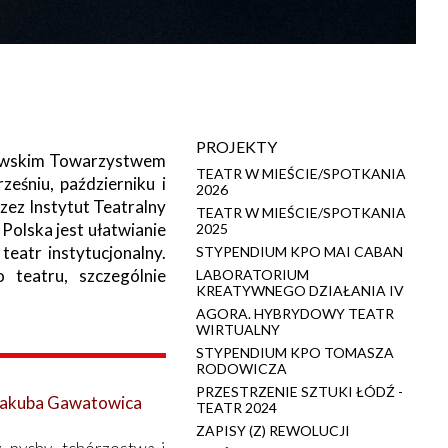
PROJEKTY
szawskim Towarzystwem
TEATR W MIEŚCIE/SPOTKANIA
eśniu, październiku i
2026
zez Instytut Teatralny
TEATR W MIEŚCIE/SPOTKANIA
olska jest ułatwianie
2025
teatr instytucjonalny.
STYPENDIUM KPO MAI CABAN
 teatru, szczególnie
LABORATORIUM
KREATYWNEGO DZIAŁANIA IV
AGORA. HYBRYDOWY TEATR
WIRTUALNY
STYPENDIUM KPO TOMASZA
RODOWICZA
PRZESTRZENIE SZTUKI ŁÓDŹ -
" Jakuba Gawatowica
TEATR 2024
ZAPISY (Z) REWOLUCJI