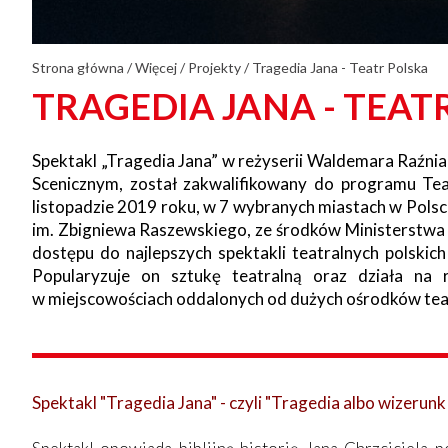
Strona główna
/
Więcej
/
Projekty
/
Tragedia Jana - Teatr Polska
TRAGEDIA JANA - TEAT
Spektakl „Tragedia Jana” w reżyserii Waldemara Raź
Scenicznym, został zakwalifikowany do programu Tea
listopadzie 2019 roku, w 7 wybranych miastach w Polsc
im. Zbigniewa Raszewskiego, ze środków Ministerstwa 
dostępu do najlepszych spektakli teatralnych polskic
Popularyzuje on sztukę teatralną oraz działa na 
w miejscowościach oddalonych od dużych ośrodków tea
Spektakl "Tragedia Jana" - czyli "Tragedia albo wizeru