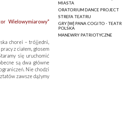
MIASTA
ORATORIUM DANCE PROJECT
STREFA TEATRU
ktor Wielowymiarowy"
GRY [W] PANA COGITO - TEATR
POLSKA
MANEWRY PATRIOTYCZNE
ka chorei – trójjedni,
 pracy z ciałem, głosem
Staramy się uruchomić
eobecne są dwa główne
ograniczeń. Nie chodzi
rsztatów zawsze dążymy