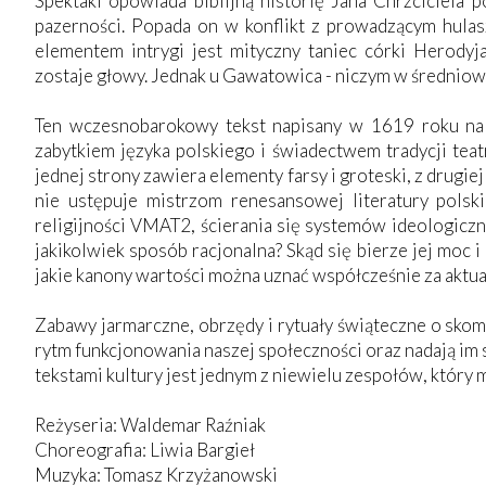
Spektakl opowiada biblijną historię Jana Chrzciciela 
pazerności. Popada on w konflikt z prowadzącym hula
elementem intrygi jest mityczny taniec córki Herody
zostaje głowy. Jednak u Gawatowica - niczym w średniowi
Ten wczesnobarokowy tekst napisany w 1619 roku na j
zabytkiem języka polskiego i świadectwem tradycji tea
jednej strony zawiera elementy farsy i groteski, z drug
nie ustępuje mistrzom renesansowej literatury pols
religijności VMAT2, ścierania się systemów ideologiczny
jakikolwiek sposób racjonalna? Skąd się bierze jej moc i
jakie kanony wartości można uznać współcześnie za aktua
Zabawy jarmarczne, obrzędy i rytuały świąteczne o skom
rytm funkcjonowania naszej społeczności oraz nadają im 
tekstami kultury jest jednym z niewielu zespołów, który
Reżyseria: Waldemar Raźniak
Choreografia: Liwia Bargieł
Muzyka: Tomasz Krzyżanowski