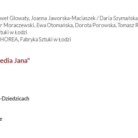
aweł Głowaty, Joanna Jaworska-Maciaszek / Daria Szymańska
or Moraczewski, Ewa Otomańska, Dorota Porowska, Tomasz R
tuki w Łodzi
CHOREA, Fabryka Sztuki w Łodzi
edia Jana"
h-Dziedzicach
e