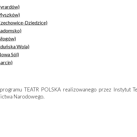
 Żyrardów)
, Myszków)
, Czechowice-Dziedzice)
, Radomsko)
 Głogów)
 Zduńska Wola)
 Nowa Sól)
Barcin)
h programu TEATR POLSKA realizowanego przez Instytut Te
dzictwa Narodowego.