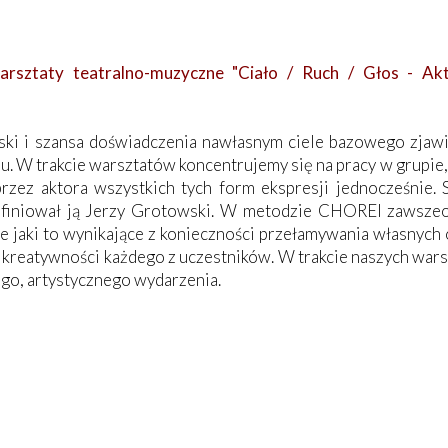
rsztaty teatralno-muzyczne "Ciało / Ruch / Głos - A
ki i szansa doświadczenia nawłasnym ciele bazowego zjawis
iu. W trakcie warsztatów koncentrujemy się na pracy w grupie,
zez aktora wszystkich tych form ekspresji jednocześnie. 
 definiował ją Jerzy Grotowski. W metodzie CHOREI zawsz
ne jaki to wynikające z konieczności przełamywania własnych 
e kreatywności każdego z uczestników. W trakcie naszych wa
go, artystycznego wydarzenia.